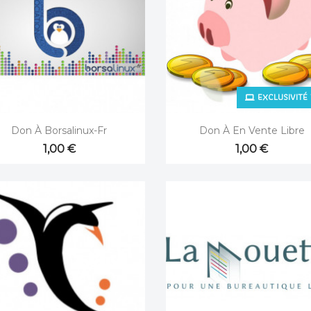
EXCLUSIVITÉ 


Aperçu rapide
Aperçu rapide
Don À Borsalinux-Fr
Don À En Vente Libre
1,00 €
1,00 €