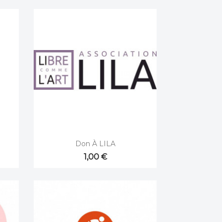

Aperçu rapide
Don À LILA
1,00 €