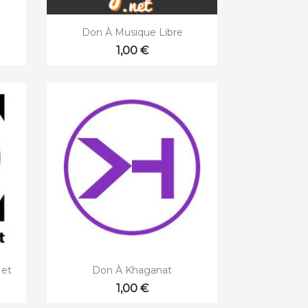

Aperçu rapide
Don À Musique Libre
1,00 €

Aperçu rapide
Net
Don À Khaganat
1,00 €