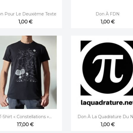


Aperçu rapide
Aperçu rapide
n Pour Le Deuxième Texte
Don À FDN
1,00 €
1,00 €


Aperçu rapide
Aperçu rapide
T-Shirt « Constellations »...
Don À La Quadrature Du 
17,00 €
1,00 €