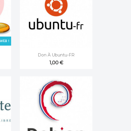
WEB !

Aperçu rapide
Don À Ubuntu-FR
1,00 €