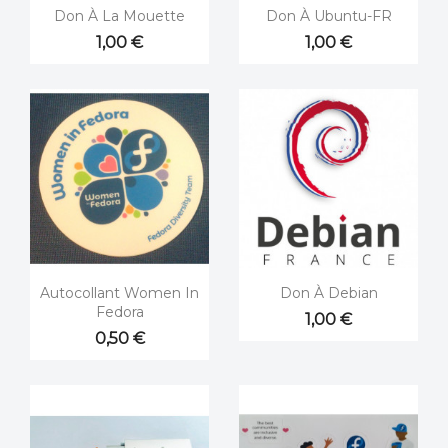


Aperçu rapide
Aperçu rapide
Don À La Mouette
Don À Ubuntu-FR
1,00 €
1,00 €


Aperçu rapide
Aperçu rapide
Autocollant Women In
Don À Debian
Fedora
1,00 €
0,50 €