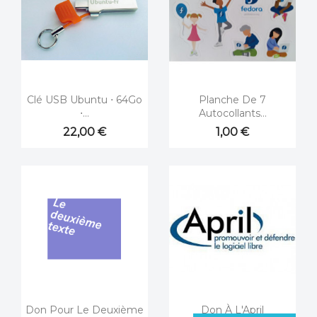


Aperçu rapide
Aperçu rapide
Clé USB Ubuntu ⋅ 64Go
Planche De 7
⋅...
Autocollants...
22,00 €
1,00 €


Aperçu rapide
Aperçu rapide
Don Pour Le Deuxième
Don À L'April