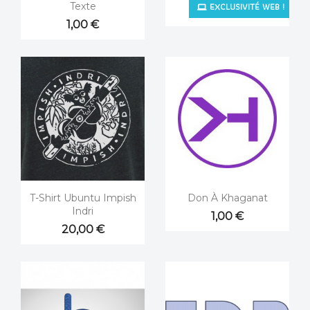
EXCLUSIVITÉ WEB !
Texte
1,00 €
1,00 €


Aperçu rapide
Aperçu rapide
T-Shirt Ubuntu Impish
Don À Khaganat
Indri
1,00 €
20,00 €