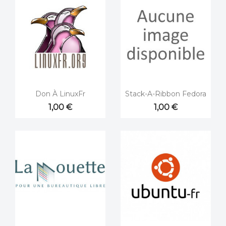


Aperçu rapide
Aperçu rapide
Don À LinuxFr
Stack-A-Ribbon Fedora
1,00 €
1,00 €