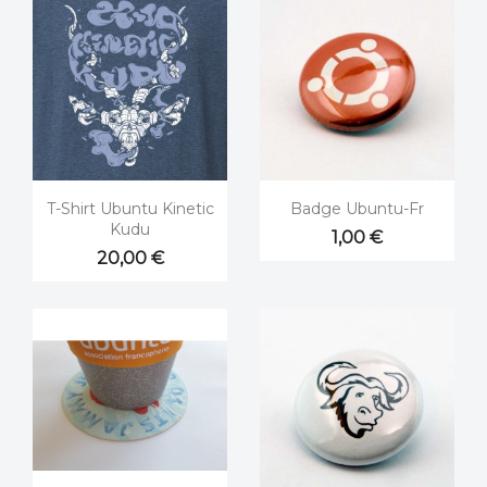


Aperçu rapide
Aperçu rapide
T-Shirt Ubuntu Kinetic
Badge Ubuntu-Fr
Kudu
1,00 €
20,00 €