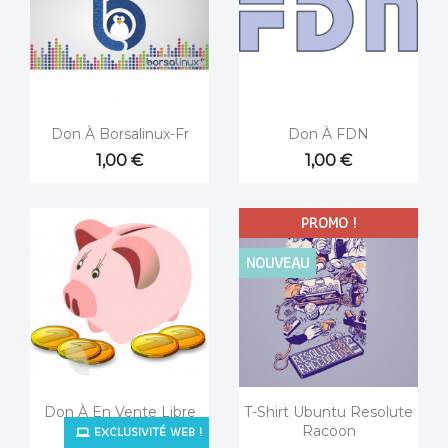


Aperçu rapide
Aperçu rapide
Don À Borsalinux-Fr
Don À FDN
1,00 €
1,00 €
PROMO !
NOUVEAU


Aperçu rapide
Aperçu rapide
Don À En Vente Libre
T-Shirt Ubuntu Resolute
EXCLUSIVITÉ WEB !
Racoon
1,00 €