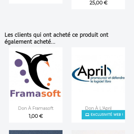
25,00 €
Les clients qui ont acheté ce produit ont
également acheté...


Aperçu rapide
Aperçu rapide
Don À Framasoft
Don À L'April
EXCLUSIVITÉ WEB !
1,00 €
1,00 €