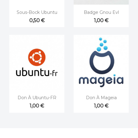


Aperçu rapide
Aperçu rapide
Sous-Bock Ubuntu
Badge Gnou Evl
0,50 €
1,00 €


Aperçu rapide
Aperçu rapide
Don À Ubuntu-FR
Don À Mageia
1,00 €
1,00 €