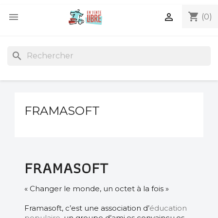
shopping_cart


(0)
search
FRAMASOFT
FRAMASOFT
« Changer le monde, un octet à la fois »
Framasoft, c’est une association d’
éducation
populaire
, un groupe d’
ami·es
convaincu·es