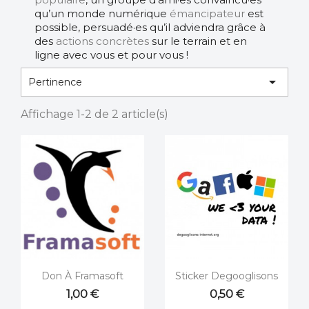
qu’un monde numérique
émancipateur
est
possible,
persuadé·es
qu’il adviendra grâce à
des
actions concrètes
sur le terrain et en
ligne avec vous et pour vous !

Pertinence
Affichage 1-2 de 2 article(s)


Aperçu rapide
Aperçu rapide
Don À Framasoft
Sticker Degooglisons
1,00 €
0,50 €