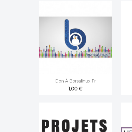

Aperçu rapide
Don À Borsalinux-Fr
1,00 €