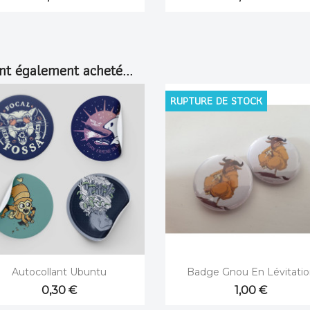
ont également acheté...
RUPTURE DE STOCK


Aperçu rapide
Aperçu rapide
Autocollant Ubuntu
Badge Gnou En Lévitatio
0,30 €
1,00 €