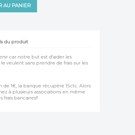
 AU PANIER
ls du produit
ir car notre but est d'aider les
i le veulent sans prendre de frais sur les
n de 1€, la banque récupère 15ctc. Alors
ez à plusieurs associations en même
frais bancaires!!