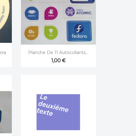

Aperçu rapide
ora
Planche De 11 Autocollants...
1,00 €