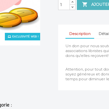

AJOUTER
Description
Détai
EXCLUSIVITÉ WEB !
Un don pour nous souten
associations libristes qu
dons qu'elles reçoivent!
Attention, pour tout do
soyez généreux et donn
temps pour diminuer les 
orie :