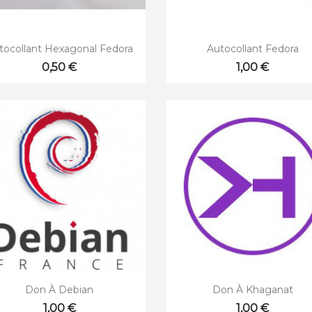


Aperçu rapide
Aperçu rapide
tocollant Hexagonal Fedora
Autocollant Fedora
0,50 €
1,00 €


Aperçu rapide
Aperçu rapide
Don À Debian
Don À Khaganat
1,00 €
1,00 €