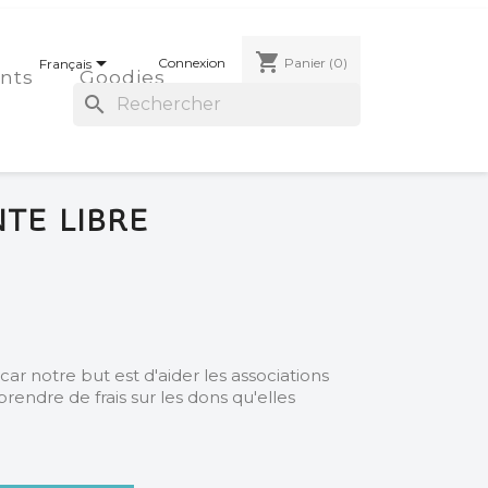
shopping_cart

Connexion
Panier
(0)
Français
nts
Goodies
search
TE LIBRE
ar notre but est d'aider les associations
 prendre de frais sur les dons qu'elles