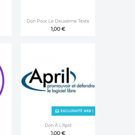

Aperçu rapide
Don Pour Le Deuxième Texte
1,00 €
EXCLUSIVITÉ WEB !

Aperçu rapide
Don À L'April
1,00 €