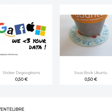


Aperçu rapide
Aperçu rapide
Sticker Degooglisons
Sous-Bock Ubuntu
0,50 €
0,50 €
VENTELIBRE