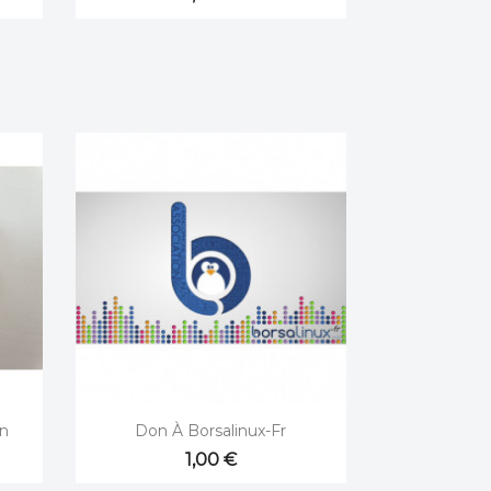

Aperçu rapide
n
Don À Borsalinux-Fr
1,00 €