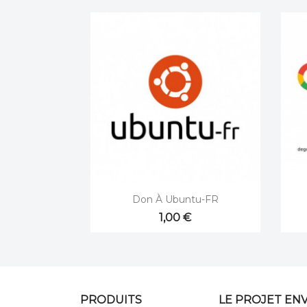

Aperçu rapide
Don À Ubuntu-FR
1,00 €
PRODUITS
LE PROJET EN