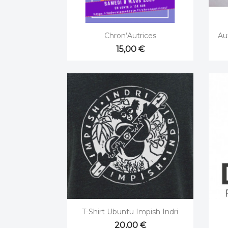

Aperçu rapide
Chron’Autrices
Au
15,00 €

Aperçu rapide
T-Shirt Ubuntu Impish Indri
20,00 €