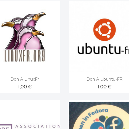


Aperçu rapide
Aperçu rapide
Don À LinuxFr
Don À Ubuntu-FR
1,00 €
1,00 €