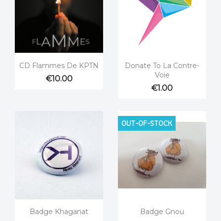


Quick view
Quick view
CD Flammes De KPTN
Donate To La Contre-
Voie
€10.00
€1.00
OUT-OF-STOCK


Quick view
Quick view
Badge Khaganat
Badge Gnou