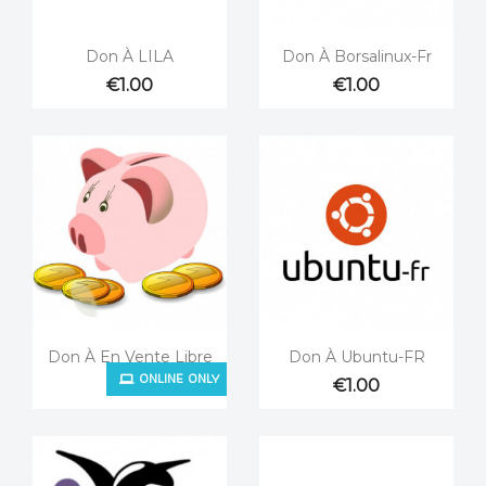


Quick view
Quick view
Don À LILA
Don À Borsalinux-Fr
€1.00
€1.00


Quick view
Quick view
Don À En Vente Libre
Don À Ubuntu-FR
ONLINE ONLY
€1.00
€1.00