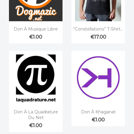


Quick view
Quick view
Don À Musique Libre
“Constellations” T-Shirt...
€1.00
€17.00


Quick view
Quick view
Don À La Quadrature
Don À Khaganat
Du Net
€1.00
€1.00