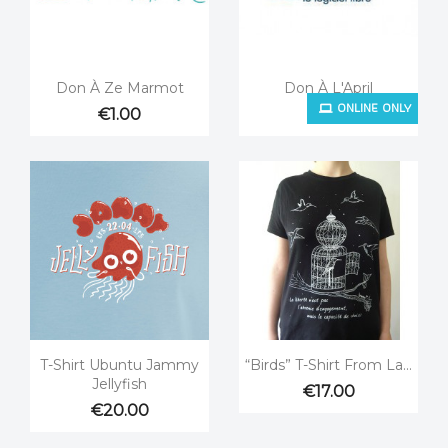


Quick view
Quick view
Don À Ze Marmot
Don À L'April
ONLINE ONLY
€1.00
€1.00


Quick view
Quick view
T-Shirt Ubuntu Jammy
“Birds” T-Shirt From La...
Jellyfish
€17.00
€20.00