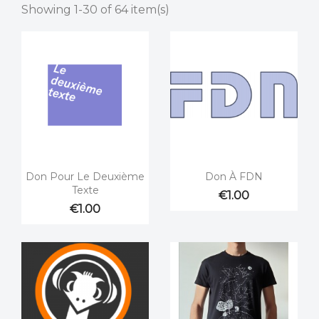
Showing 1-30 of 64 item(s)


Quick view
Quick view
Don Pour Le Deuxième
Don À FDN
Texte
€1.00
€1.00