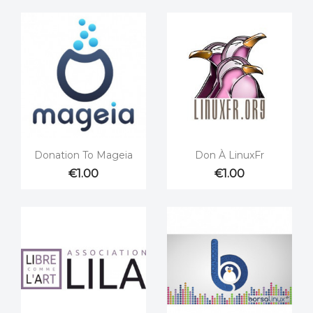


Quick view
Quick view
Donation To Mageia
Don À LinuxFr
€1.00
€1.00