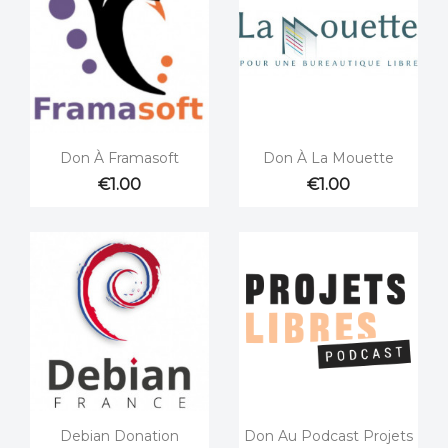


Quick view
Quick view
Don À Framasoft
Don À La Mouette
€1.00
€1.00


Quick view
Quick view
Debian Donation
Don Au Podcast Projets