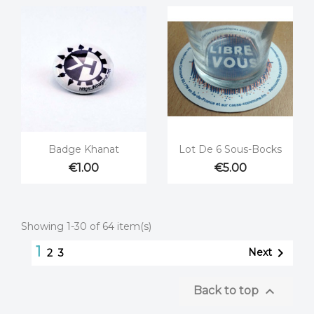


Quick view
Quick view
Badge Khanat
Lot De 6 Sous-Bocks
€1.00
€5.00
Showing 1-30 of 64 item(s)
1

Next
2
3

Back to top