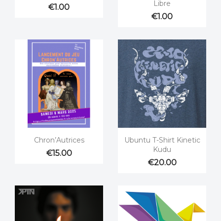
Libre
€1.00
€1.00


Quick view
Quick view
Chron’Autrices
Ubuntu T-Shirt Kinetic
Kudu
€15.00
€20.00