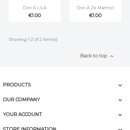


Quick view
Quick view
Don À LILA
Don À Ze Marmot
€1.00
€1.00
Showing 1-2 of 2 item(s)

Back to top

PRODUCTS

OUR COMPANY

YOUR ACCOUNT
keyboard_arrow_down
STORE INFORMATION