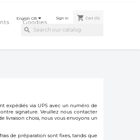
shopping_cart

Sign in
Cart
(0)
English GB
nts
Goodies
search
sont expédiés via UPS avec un numéro de
ontre signature. Veuillez nous contacter
de livraison choisi, nous vous envoyons un
 frais de préparation sont fixes, tandis que