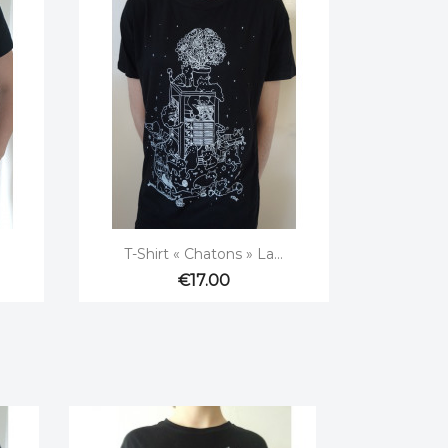

Quick view
T-Shirt « Chatons » La...
€17.00