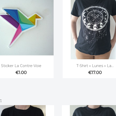


Quick view
Quick view
Sticker La Contre-Voie
T-Shirt « Lunes » La...
€1.00
€17.00
: