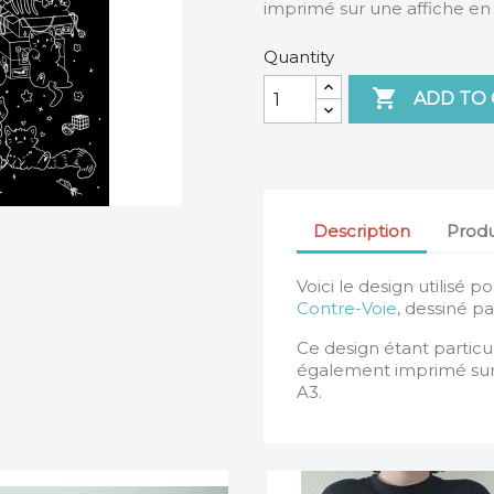
imprimé sur une affiche en
Quantity

ADD TO
Description
Produ
Voici le design utilisé 
Contre-Voie
, dessiné p
Ce design étant particu
également imprimé sur 
A3.