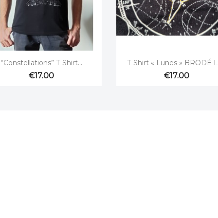


Quick view
Quick view
“Constellations” T-Shirt...
T-Shirt « Lunes » BRODÉ La
€17.00
€17.00