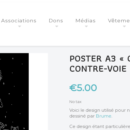
Associations
Dons
Médias
Vêteme
POSTER A3 « 
CONTRE-VOIE
€5.00
No tax
Voici le design utilisé pour 
dessiné par
Brume
.
Ce design étant particuliè