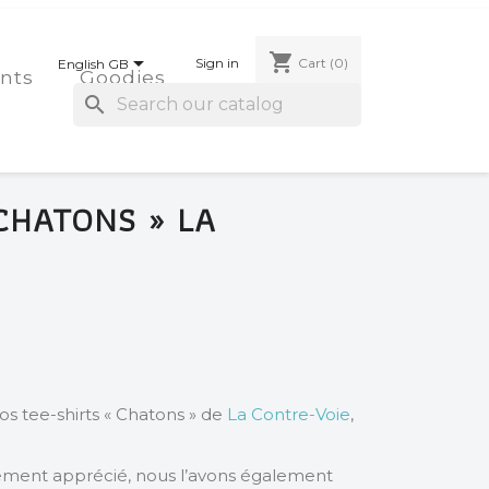
shopping_cart

Sign in
Cart
(0)
English GB
nts
Goodies
search
CHATONS » LA
nos tee-shirts « Chatons » de
La Contre-Voie
,
rement apprécié, nous l’avons également