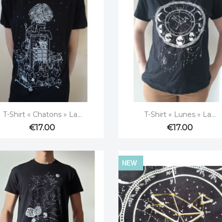


Quick view
Quick view
T-Shirt « Chatons » La...
T-Shirt « Lunes » La...
€17.00
€17.00
NEW