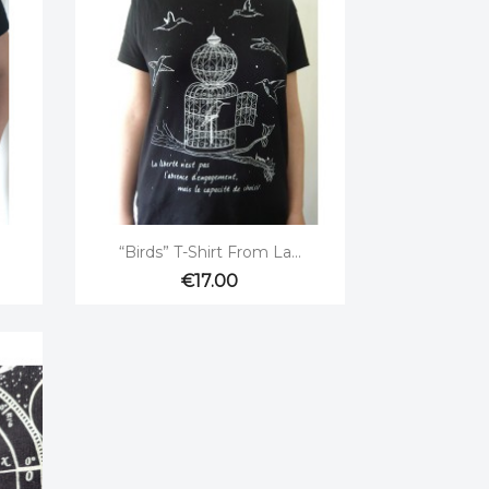

Quick view
“Birds” T-Shirt From La...
€17.00