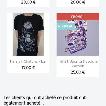
20,00 €
20,00 €
PROMO !
NOUVEAU


Aperçu rapide
Aperçu rapide
T-Shirt « Chatons » La...
T-Shirt Ubuntu Resolute
Racoon
17,00 €
25,00 €
Les clients qui ont acheté ce produit ont
également acheté...