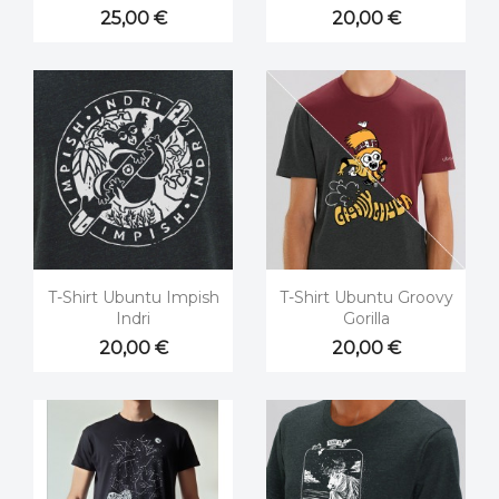
25,00 €
20,00 €


Aperçu rapide
Aperçu rapide
T-Shirt Ubuntu Impish
T-Shirt Ubuntu Groovy
Indri
Gorilla
20,00 €
20,00 €