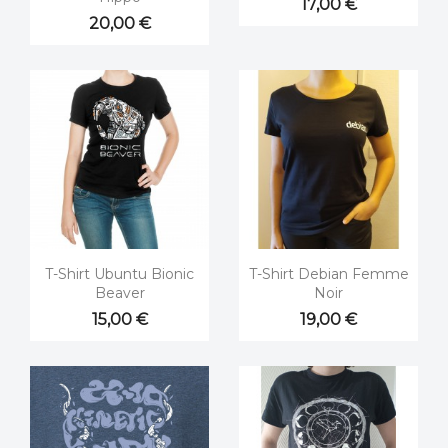
17,00 €
20,00 €


Aperçu rapide
Aperçu rapide
T-Shirt Ubuntu Bionic
T-Shirt Debian Femme
Beaver
Noir
15,00 €
19,00 €