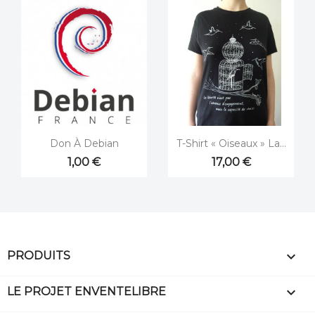


Aperçu rapide
Aperçu rapide
Don À Debian
T-Shirt « Oiseaux » La...
1,00 €
17,00 €

PRODUITS

LE PROJET ENVENTELIBRE