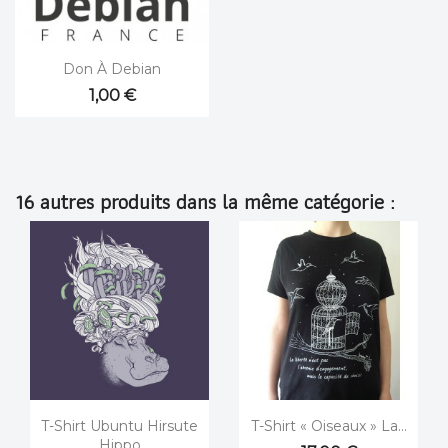

Aperçu rapide
Don À Debian
1,00 €
16 autres produits dans la même catégorie :


Aperçu rapide
Aperçu rapide
T-Shirt Ubuntu Hirsute
T-Shirt « Oiseaux » La...
Hippo