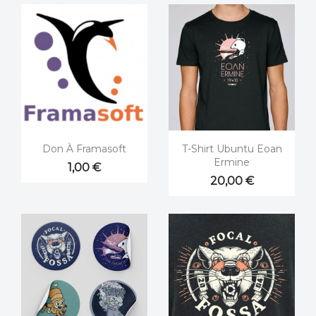


Aperçu rapide
Aperçu rapide
Don À Framasoft
T-Shirt Ubuntu Eoan
Ermine
1,00 €
20,00 €