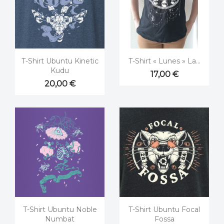


Aperçu rapide
Aperçu rapide
T-Shirt Ubuntu Kinetic
T-Shirt « Lunes » La...
Kudu
17,00 €
20,00 €


Aperçu rapide
Aperçu rapide
T-Shirt Ubuntu Noble
T-Shirt Ubuntu Focal
Numbat
Fossa