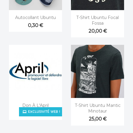


Aperçu rapide
Aperçu rapide
Autocollant Ubuntu
T-Shirt Ubuntu Focal
Fossa
0,30 €
20,00 €


Aperçu rapide
Aperçu rapide
Don À L'April
T-Shirt Ubuntu Mantic
EXCLUSIVITÉ WEB !
Minotaur
1,00 €
25,00 €