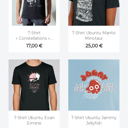


Aperçu rapide
Aperçu rapide
T-Shirt
T-Shirt Ubuntu Mantic
« Constellations »...
Minotaur
17,00 €
25,00 €


Aperçu rapide
Aperçu rapide
T-Shirt Ubuntu Eoan
T-Shirt Ubuntu Jammy
Ermine
Jellyfish